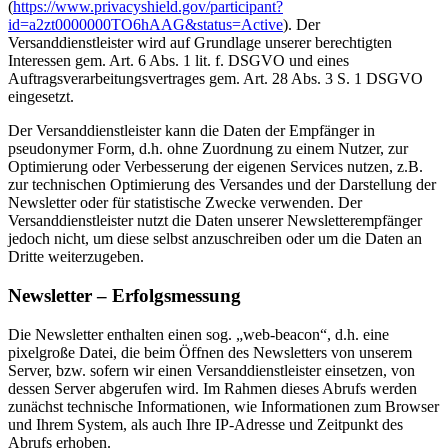
(
https://www.privacyshield.gov/participant?
id=a2zt0000000TO6hAAG&status=Active
). Der
Versanddienstleister wird auf Grundlage unserer berechtigten
Interessen gem. Art. 6 Abs. 1 lit. f. DSGVO und eines
Auftragsverarbeitungsvertrages gem. Art. 28 Abs. 3 S. 1 DSGVO
eingesetzt.
Der Versanddienstleister kann die Daten der Empfänger in
pseudonymer Form, d.h. ohne Zuordnung zu einem Nutzer, zur
Optimierung oder Verbesserung der eigenen Services nutzen, z.B.
zur technischen Optimierung des Versandes und der Darstellung der
Newsletter oder für statistische Zwecke verwenden. Der
Versanddienstleister nutzt die Daten unserer Newsletterempfänger
jedoch nicht, um diese selbst anzuschreiben oder um die Daten an
Dritte weiterzugeben.
Newsletter – Erfolgsmessung
Die Newsletter enthalten einen sog. „web-beacon“, d.h. eine
pixelgroße Datei, die beim Öffnen des Newsletters von unserem
Server, bzw. sofern wir einen Versanddienstleister einsetzen, von
dessen Server abgerufen wird. Im Rahmen dieses Abrufs werden
zunächst technische Informationen, wie Informationen zum Browser
und Ihrem System, als auch Ihre IP-Adresse und Zeitpunkt des
Abrufs erhoben.