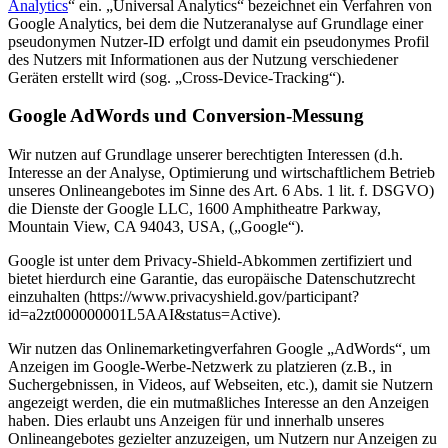
Analytics
“ ein. „Universal Analytics“ bezeichnet ein Verfahren von
Google Analytics, bei dem die Nutzeranalyse auf Grundlage einer
pseudonymen Nutzer-ID erfolgt und damit ein pseudonymes Profil
des Nutzers mit Informationen aus der Nutzung verschiedener
Geräten erstellt wird (sog. „Cross-Device-Tracking“).
Google AdWords und Conversion-Messung
Wir nutzen auf Grundlage unserer berechtigten Interessen (d.h.
Interesse an der Analyse, Optimierung und wirtschaftlichem Betrieb
unseres Onlineangebotes im Sinne des Art. 6 Abs. 1 lit. f. DSGVO)
die Dienste der Google LLC, 1600 Amphitheatre Parkway,
Mountain View, CA 94043, USA, („Google“).
Google ist unter dem Privacy-Shield-Abkommen zertifiziert und
bietet hierdurch eine Garantie, das europäische Datenschutzrecht
einzuhalten (https://www.privacyshield.gov/participant?
id=a2zt000000001L5AAI&status=Active).
Wir nutzen das Onlinemarketingverfahren Google „AdWords“, um
Anzeigen im Google-Werbe-Netzwerk zu platzieren (z.B., in
Suchergebnissen, in Videos, auf Webseiten, etc.), damit sie Nutzern
angezeigt werden, die ein mutmaßliches Interesse an den Anzeigen
haben. Dies erlaubt uns Anzeigen für und innerhalb unseres
Onlineangebotes gezielter anzuzeigen, um Nutzern nur Anzeigen zu