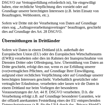
DSGVO zur Vertragserfüllung erforderlich ist), Sie eingewilligt
haben, eine rechtliche Verpflichtung dies vorsieht oder auf
Grundlage unserer berechtigten Interessen (z.B. beim Einsatz von
Beauftragten, Webhostern, etc.).
Sofern wir Dritte mit der Verarbeitung von Daten auf Grundlage
eines sog. „Auftragsverarbeitungsvertrages“ beauftragen, geschieht
dies auf Grundlage des Art. 28 DSGVO.
Übermittlungen in Drittländer
Sofern wir Daten in einem Drittland (d.h. außerhalb der
Europäischen Union (EU) oder des Europäischen Wirtschaftsraums
(EWR)) verarbeiten oder dies im Rahmen der Inanspruchnahme von
Diensten Dritter oder Offenlegung, bzw. Übermittlung von Daten an
Dritte geschieht, erfolgt dies nur, wenn es zur Erfüllung unserer
(vor)vertraglichen Pflichten, auf Grundlage Ihrer Einwilligung,
aufgrund einer rechtlichen Verpflichtung oder auf Grundlage unserer
berechtigten Interessen geschieht. Vorbehaltlich gesetzlicher oder
vertraglicher Erlaubnisse, verarbeiten oder lassen wir die Daten in
einem Drittland nur beim Vorliegen der besonderen
Voraussetzungen der Art. 44 ff. DSGVO verarbeiten. D.h. die
Verarbeitung erfolgt z.B. auf Grundlage besonderer Garantien, wie
der offiziell anerkannten Feststellung eines der EU entsprechenden
Datenschutzniveaus (z.B. für die USA durch das „Privacy Shield“)