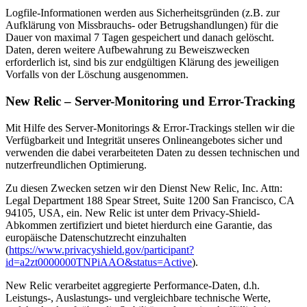
Logfile-Informationen werden aus Sicherheitsgründen (z.B. zur
Aufklärung von Missbrauchs- oder Betrugshandlungen) für die
Dauer von maximal 7 Tagen gespeichert und danach gelöscht.
Daten, deren weitere Aufbewahrung zu Beweiszwecken
erforderlich ist, sind bis zur endgültigen Klärung des jeweiligen
Vorfalls von der Löschung ausgenommen.
New Relic – Server-Monitoring und Error-Tracking
Mit Hilfe des Server-Monitorings & Error-Trackings stellen wir die
Verfügbarkeit und Integrität unseres Onlineangebotes sicher und
verwenden die dabei verarbeiteten Daten zu dessen technischen und
nutzerfreundlichen Optimierung.
Zu diesen Zwecken setzen wir den Dienst New Relic, Inc. Attn:
Legal Department 188 Spear Street, Suite 1200 San Francisco, CA
94105, USA, ein. New Relic ist unter dem Privacy-Shield-
Abkommen zertifiziert und bietet hierdurch eine Garantie, das
europäische Datenschutzrecht einzuhalten
(
https://www.privacyshield.gov/participant?
id=a2zt0000000TNPiAAO&status=Active
).
New Relic verarbeitet aggregierte Performance-Daten, d.h.
Leistungs-, Auslastungs- und vergleichbare technische Werte,