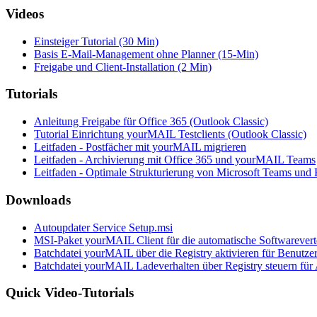
Videos
Einsteiger Tutorial (30 Min)
Basis E-Mail-Management ohne Planner (15-Min)
Freigabe und Client-Installation (2 Min)
Tutorials
Anleitung Freigabe für Office 365 (Outlook Classic)
Tutorial Einrichtung yourMAIL Testclients (Outlook Classic)
Leitfaden - Postfächer mit yourMAIL migrieren
Leitfaden - Archivierung mit Office 365 und yourMAIL Teams
Leitfaden - Optimale Strukturierung von Microsoft Teams und 
Downloads
Autoupdater Service Setup.msi
MSI-Paket yourMAIL Client für die automatische Softwarevert
Batchdatei yourMAIL über die Registry aktivieren für Benutze
Batchdatei yourMAIL Ladeverhalten über Registry steuern für
Quick Video-Tutorials